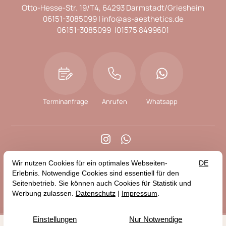
Otto-Hesse-Str. 19/T4
64293 Darmstadt/Griesheim
06151-3085099
info@as-aesthetics.de
06151-3085099
01575 8499601
Terminanfrage
Anrufen
Whatsapp


Blog
Impressum
Datenschutz
Erklärung zur Barrierefreiheit
© 2026 Sharqzad | AS Aesthetics — Site by
prointernet