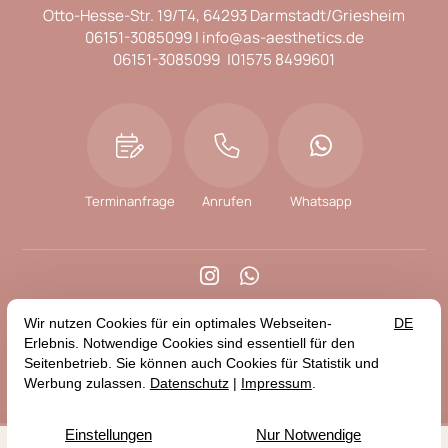
Otto-Hesse-Str. 19/T4
64293 Darmstadt/Griesheim
06151-3085099
info@as-aesthetics.de
06151-3085099
01575 8499601
Terminanfrage
Anrufen
Whatsapp


Blog
Impressum
Datenschutz
Erklärung zur Barrierefreiheit
© 2026 Sharqzad | AS Aesthetics — Site by
prointernet