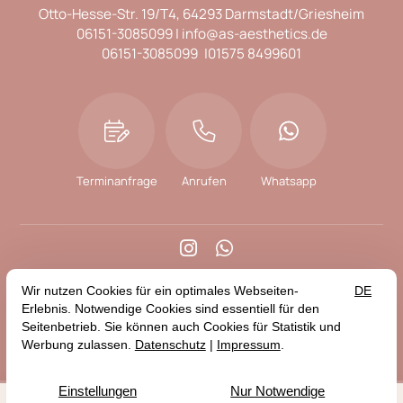
Otto-Hesse-Str. 19/T4
64293 Darmstadt/Griesheim
06151-3085099
info@as-aesthetics.de
06151-3085099
01575 8499601
Terminanfrage
Anrufen
Whatsapp


Blog
Impressum
Datenschutz
Erklärung zur Barrierefreiheit
© 2026 Sharqzad | AS Aesthetics — Site by
prointernet