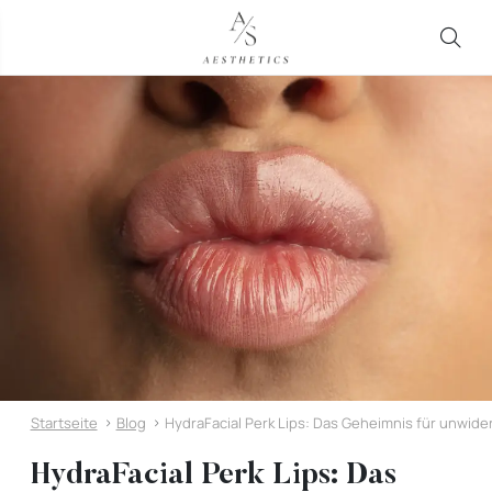
Startseite
Blog
HydraFacial Perk Lips: Das Geheimnis für unwider
HydraFacial Perk Lips: Das